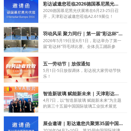
彩达诚邀您莅临2026德国慕尼黑光伏展
2026德国慕尼黑光伏展将在6月23-25日召
开，天津彩达诚邀您莅临A2.619展位！
羽动风采 聚力同行｜第一届“彩达杯”羽毛球比赛圆满收官
2026年5月19日至6月1日，彩达举办了第一
届“彩达杯”羽毛球比赛。全体员工踊跃参
赛、奋勇拼搏，赛事取得圆满成功。
五一劳动节 | 放假通知
5月1日-5日放假调休，彩达祝大家劳动节快
乐！
智造新玻璃 赋能新未来 | 天津彩达亮相第三十五届中国国际玻璃展览会
4月7日，以“智造新玻璃 赋能新未来”为主题
的第三十五届中国国际玻璃工业技术展览
会，在上海新国际博览中心盛大开幕。
展会邀请 | 彩达邀您共聚第35届中国国际玻璃工业技术展览会
2026年04月7~10日，第35届中国国际玻璃