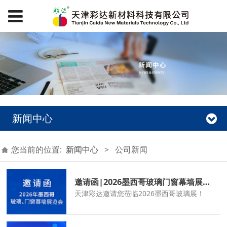
新闻中心
您当前的位置:
新闻中心
>
公司新闻
邀请函|2026墨西哥玻璃门窗幕墙展览会
天津彩达邀请您莅临2026墨西哥玻璃展！