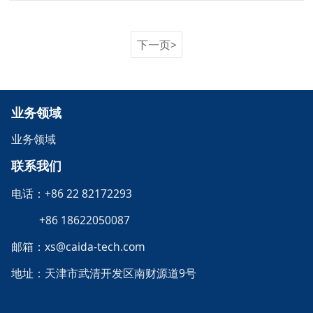
No:9 D:1, 34500 Büyükçekmece/İstanbul,
-Tüyap Fair 和会议中心
下一页>
业务领域
业务领域
联系我们
电话：+86 22 82172293
+86 18622050087
邮箱：xs@caida-tech.com
地址：天津市武清开发区南财源道9号