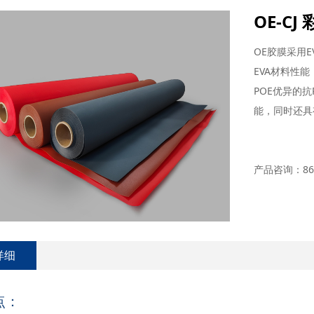
OE-C
OE胶膜采用
EVA材料性
POE优异的抗
能，同时还具
产品咨询：86-2
详细
点：