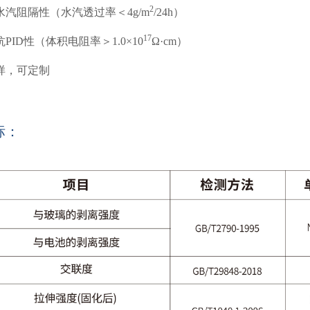
2
的水汽阻隔性（水汽透过率
＜4g/m
/24h）
17
抗PID性（体积电阻率＞1.0×10
Ω·cm）
多样，可定制
标：